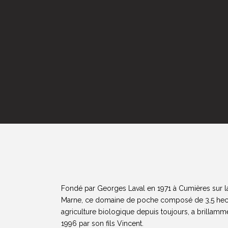
Fondé par Georges Laval en 1971 à Cumières sur la 
Marne, ce domaine de poche composé de 3,5 hect
agriculture biologique depuis toujours, a brillamme
1996 par son fils Vincent.