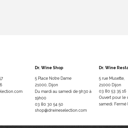
Dr. Wine Shop
Dr. Wine Rest
57
5 Place Notre Dame
5 rue Musette,
76
21000, Dijon
21000 Dijon
03 80 53 35 16
lection.com
Du mardi au samedi de 9h30 à
Ouvert pour le 
19h00
samedi. Fermé l
03 80 30 54 50
shop@drwineselection.com