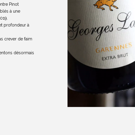
ntre Pinot
blés à une
019.
et profondeur à
vas crever de faim
entons désormais