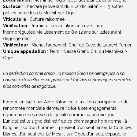
Surface
: 1 hectare provenant du « Jardin Salon » + 19 autres
petites parcelles du Mesnil-sur-Oger
Viticulture
: Culture raisonnée
Vinification
: Première fermentation en cuves inox
thermorégulées, vieillissement de 8 à 12 ans sur lattes avant
dégorgement
Vinificateur
: Michel Fauconnet, Chef de Cave de Laurent Perrier
Unique appellation
: Terroir classé Grand Cru du Mesnil-sur-
Oger
La perfection comme credo : la maison Salon ne déroge pas à sa
poursuite d’excellence en produisant l’un des champagnes parmi les
plus convoités de la galaxie.
Fondée en 1920 par Aimé Salon, cette maison champenoise de
renommée mondiale demeure fidèle à ses engagements
rigoureux et ses rêves de qualité comme au premier jour.
L’unicité est le signe distinctif de ce champagne hors norme : à
l’origine issu d’un homme, il provient d’un seul terroir, la Côte des
Blancs, d’un seul cru, Le Mesnil-sur-Oger, d’un seul cépage, le