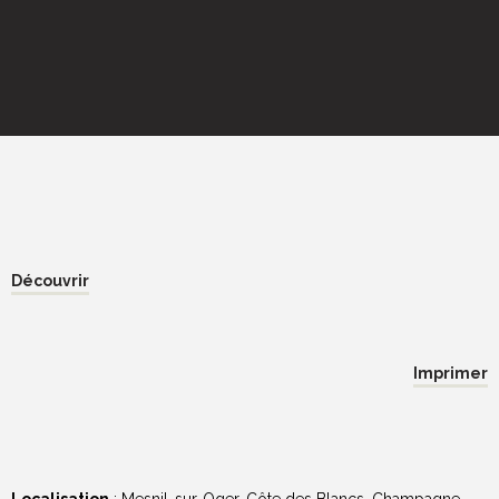
Découvrir
Imprimer
Localisation
: Mesnil-sur-Oger, Côte des Blancs, Champagne