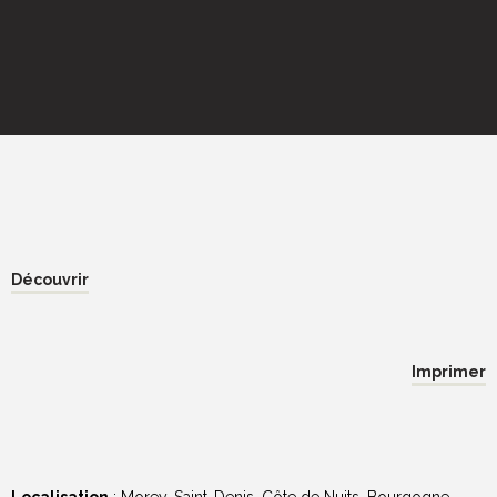
Découvrir
Imprimer
Localisation
: Morey-Saint-Denis, Côte de Nuits, Bourgogne