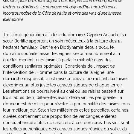
ses vins pour atteindre aujourd’hui une précision remarquable de
texture et d’arômes. Le domaine est aujourd’hui une référence
incontournable de la Côte de Nuits et offre des vins d’une finesse
exemplaire.
Troisième génération à la tête du domaine, Cyprien Arlaud et sa
sœur Bertille apportent un soin méticuleux à la culture des 15
hectares familiaux. Certifié en Biodynamie depuis 2014, le
domaine souhaite laisser les vignes s’exprimer librement afin
qu’elles mènent leurs raisins à parfaite maturité dans des
conditions sanitaires optimales. Conscients de l’impact de
l’intervention de l’Homme dans la culture de la vigne, une
démarche responsable est mise en œuvre permettant aux raisins
d’exprimer au plus juste les caractéristiques de chaque terroir.
Les attentions se poursuivent au chai où les raisins passent sur
trois tables de tri différentes avant d’être vinifiés par gravité. La
douceur est de mise pour révéler la personnalité des raisins sous
leur meilleur jour. Selon les millésimes et les parcelles, certaines
cuvées contiennent une proportion de vendanges entières
conférant encore plus de caractère à ces dernières. Les vins sont
les reflets authentiques des caractéristiques réunies du sol et du