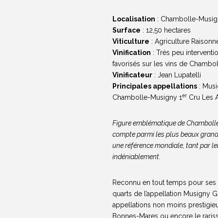
Localisation
: Chambolle-Musign
Surface
: 12,50 hectares
Viticulture
: Agriculture Raisonnée
Vinification
: Très peu intervent
favorisés sur les vins de Chambo
Vinificateur
: Jean Lupatelli
Principales appellations
: Musi
er
Chambolle-Musigny 1
Cru Les 
Figure emblématique de Chambolle-
compte parmi les plus beaux grands
une référence mondiale, tant par l
indéniablement.
Reconnu en tout temps pour ses vi
quarts de l’appellation Musigny 
appellations non moins prestigi
Bonnes-Mares ou encore le rariss