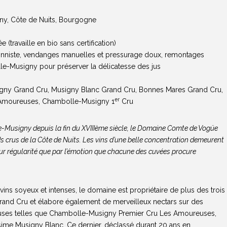
y, Côte de Nuits, Bourgogne
 (travaille en bio sans certification)
ionniste, vendanges manuelles et pressurage doux, remontages
lle-Musigny pour préserver la délicatesse des jus
gny Grand Cru, Musigny Blanc Grand Cru, Bonnes Mares Grand Cru,
er
Amoureuses, Chambolle-Musigny 1
Cru
Musigny depuis la fin du XVIIIème siècle, le Domaine Comte de Vogüe
 crus de la Côte de Nuits. Les vins d’une belle concentration demeurent
eur régularité que par l’émotion que chacune des cuvées procure
ns soyeux et intenses, le domaine est propriétaire de plus des trois
Grand Cru et élabore également de merveilleux nectars sur des
euses telles que Chambolle-Musigny Premier Cru Les Amoureuses,
ime Musigny Blanc. Ce dernier, déclassé durant 20 ans en