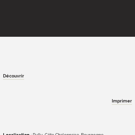
Découvrir
Imprimer
Localisation
: Rully, Côte Chalonnaise, Bourgogne