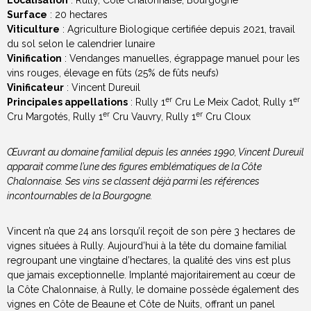
Surface
: 20 hectares
Viticulture
: Agriculture Biologique certifiée depuis 2021, travail
du sol selon le calendrier lunaire
Vinification
: Vendanges manuelles, égrappage manuel pour les
vins rouges, élevage en fûts (25% de fûts neufs)
Vinificateur
: Vincent Dureuil
er
er
Principales appellations
: Rully 1
Cru Le Meix Cadot, Rully 1
er
er
Cru Margotés, Rully 1
Cru Vauvry, Rully 1
Cru Cloux
Œuvrant au domaine familial depuis les années 1990, Vincent Dureuil
apparait comme l’une des figures emblématiques de la Côte
Chalonnaise. Ses vins se classent déjà parmi les références
incontournables de la Bourgogne.
Vincent n’a que 24 ans lorsqu’il reçoit de son père 3 hectares de
vignes situées à Rully. Aujourd’hui à la tête du domaine familial
regroupant une vingtaine d’hectares, la qualité des vins est plus
que jamais exceptionnelle. Implanté majoritairement au cœur de
la Côte Chalonnaise, à Rully, le domaine possède également des
vignes en Côte de Beaune et Côte de Nuits, offrant un panel