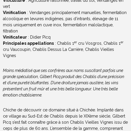
Viticulture
: Agriculture raisonnée, travail du sol, vendanges en
vert
Vinification
: Vendanges principalement manuelles, fermentation
alcoolique en levures indigènes, pas d’intrants, élevage de 11
mois uniquement en cuve inox, fermentation malolactique,
filtration
Vinificateur
: Didier Picq
er
er
Principales appellations
: Chablis 1
cru Vosgros, Chablis 1
cru Vaucoupin, Chablis Dessus La Carrière, Chablis Vieilles
Vignes
Moins médiatisé que ses confrères aux noms suscitant parfois une
grande spéculation, Gilbert Picq produit des Chablis d’une précision
et d’une pureté bluffantes. D’une droiture jamais austère, les vins
présentent un fruit mûr et une très belle longueur. Une très belle
émotion chablisienne.
Chiche de découvrir ce domaine situé à Chichée. Implanté dans
ce village au Sud-Est de Chablis depuis le XIXème siècle, Gilbert
Picq s’est fait connaître grâce à son Chablis Vieilles Vignes issu de
ceps de plus de 60 ans. L’ensemble de la gamme, comprenant