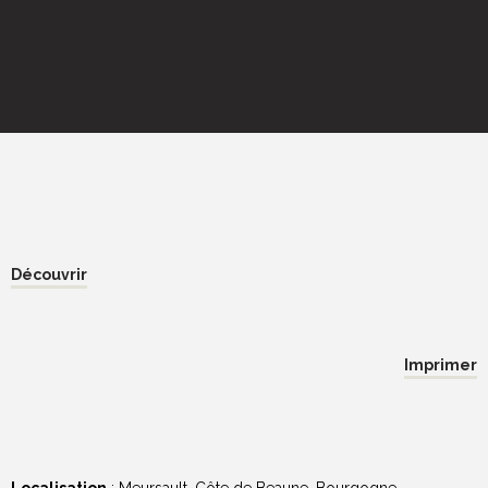
Découvrir
Imprimer
Localisation
: Meursault, Côte de Beaune, Bourgogne