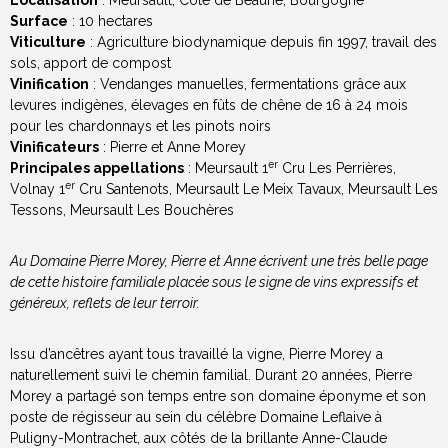
Surface
: 10 hectares
Viticulture
: Agriculture biodynamique depuis fin 1997, travail des
sols, apport de compost
Vinification
: Vendanges manuelles, fermentations grâce aux
levures indigènes, élevages en fûts de chêne de 16 à 24 mois
pour les chardonnays et les pinots noirs
Vinificateurs
: Pierre et Anne Morey
er
Principales appellations
: Meursault 1
Cru Les Perrières,
er
Volnay 1
Cru Santenots, Meursault Le Meix Tavaux, Meursault Les
Tessons, Meursault Les Bouchères
Au Domaine Pierre Morey, Pierre et Anne écrivent une très belle page
de cette histoire familiale placée sous le signe de vins expressifs et
généreux, reflets de leur terroir.
Issu d’ancêtres ayant tous travaillé la vigne, Pierre Morey a
naturellement suivi le chemin familial. Durant 20 années, Pierre
Morey a partagé son temps entre son domaine éponyme et son
poste de régisseur au sein du célèbre Domaine Leflaive à
Puligny-Montrachet, aux côtés de la brillante Anne-Claude