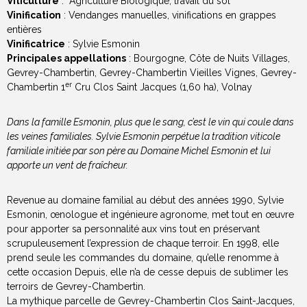
Viticulture
: Agriculture Biologique, travail du sol
Vinification
: Vendanges manuelles, vinifications en grappes
entières
Vinificatrice
: Sylvie Esmonin
Principales appellations
: Bourgogne, Côte de Nuits Villages,
Gevrey-Chambertin, Gevrey-Chambertin Vieilles Vignes, Gevrey-
er
Chambertin 1
Cru Clos Saint Jacques (1,60 ha), Volnay
Dans la famille Esmonin, plus que le sang, c’est le vin qui coule dans
les veines familiales. Sylvie Esmonin perpétue la tradition viticole
familiale initiée par son père au Domaine Michel Esmonin et lui
apporte un vent de fraîcheur.
Revenue au domaine familial au début des années 1990, Sylvie
Esmonin, œnologue et ingénieure agronome, met tout en œuvre
pour apporter sa personnalité aux vins tout en préservant
scrupuleusement l’expression de chaque terroir. En 1998, elle
prend seule les commandes du domaine, qu’elle renomme à
cette occasion Depuis, elle n’a de cesse depuis de sublimer les
terroirs de Gevrey-Chambertin.
La mythique parcelle de Gevrey-Chambertin Clos Saint-Jacques,